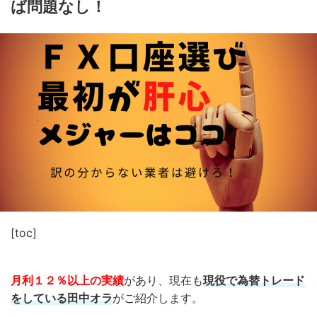
ば問題なし！
[toc]
月利１２％以上の実績
があり、現在も
現役で為替トレード
をしている田中オラ
がご紹介します。