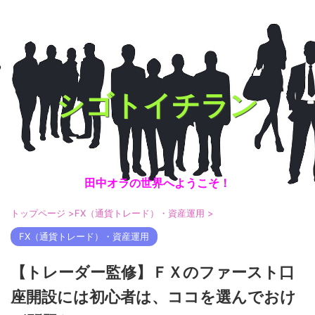
シゴトイチラン
田中オラの世界へようこそ！
トップページ
>
FX（通貨トレード）・資産運用
>
FX（通貨トレード）・資産運用
【トレーダー監修】ＦＸのファースト口
座開設には初心者は、ココを選んでおけ